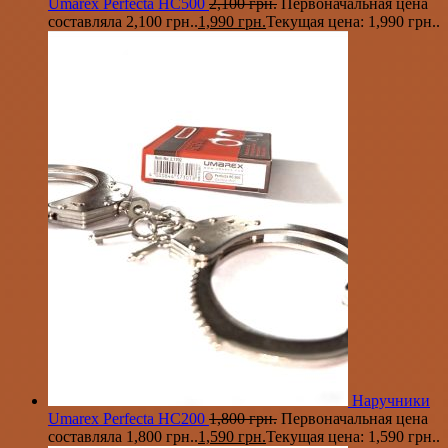
Umarex Perfecta HC500
2,100
грн.
Первоначальная цена
составляла 2,100 грн..
1,990
грн.
Текущая цена: 1,990 грн..
Наручники
Umarex Perfecta HC200
1,800
грн.
Первоначальная цена
составляла 1,800 грн..
1,590
грн.
Текущая цена: 1,590 грн..