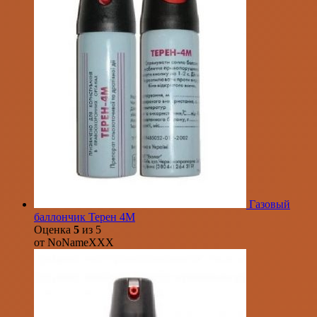
Газовый
баллончик Терен 4М
Оценка
5
из 5
от NoNameXXX