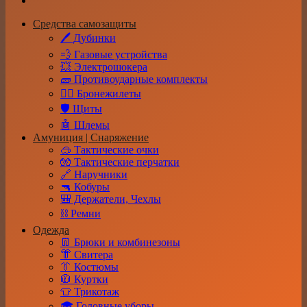
Средства самозащиты
🖊️ Дубинки
💨 Газовые устройства
💥 Электрошокера
🧱 Противоударные комплекты
👮‍♂️ Бронежилеты
🛡️ Щиты
🤖 Шлемы
Амуниция | Снаряжение
🥽 Тактические очки
🧤 Тактические перчатки
🔗 Наручники
🔫 Кобуры
🎒 Держатели, Чехлы
⛓️ Ремни
Одежда
👖 Брюки и комбинезоны
👘 Свитера
👔 Костюмы
🧥 Куртки
👕 Трикотаж
🎓 Головные уборы