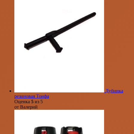
Дубинка
резиновая Тонфа
Оценка
5
из 5
от Валерий