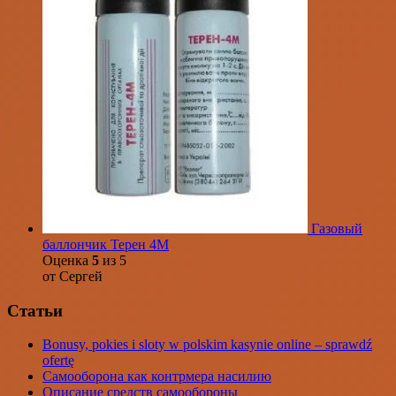
Газовый
баллончик Терен 4М
Оценка
5
из 5
от Сергей
Статьи
Bonusy, pokies i sloty w polskim kasynie online – sprawdź
ofertę
Самооборона как контрмера насилию
Описание средств самообороны