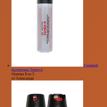
Газовый
баллончик Терен-4
Оценка
5
из 5
от Александр