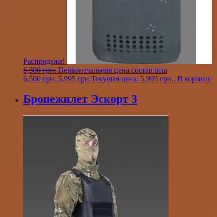
Распродажа!
6,500
грн.
Первоначальная цена составляла
6,500 грн..
5,995
грн.
Текущая цена: 5,995 грн..
В корзину
Бронежилет Эскорт 3