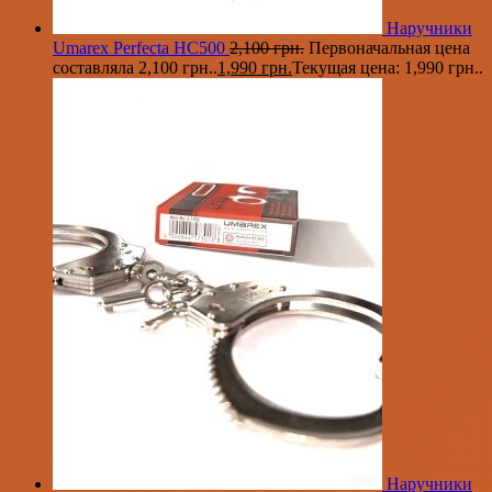
Наручники
Umarex Perfecta HC500
2,100
грн.
Первоначальная цена
составляла 2,100 грн..
1,990
грн.
Текущая цена: 1,990 грн..
Наручники