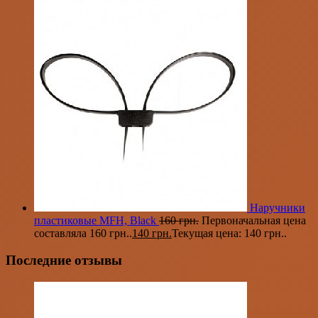
Наручники
пластиковые MFH, Black
160
грн.
Первоначальная цена
составляла 160 грн..
140
грн.
Текущая цена: 140 грн..
Последние отзывы