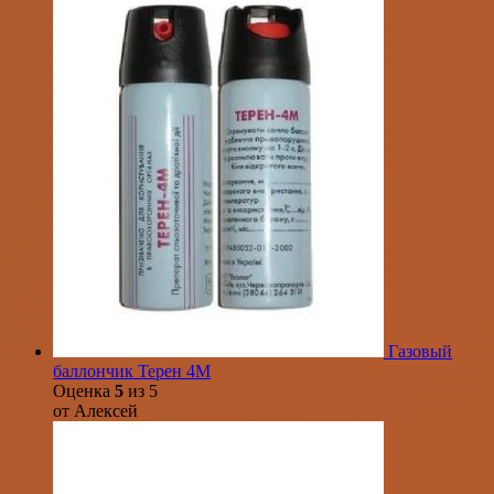
Газовый
баллончик Терен 4М
Оценка
5
из 5
от Алексей