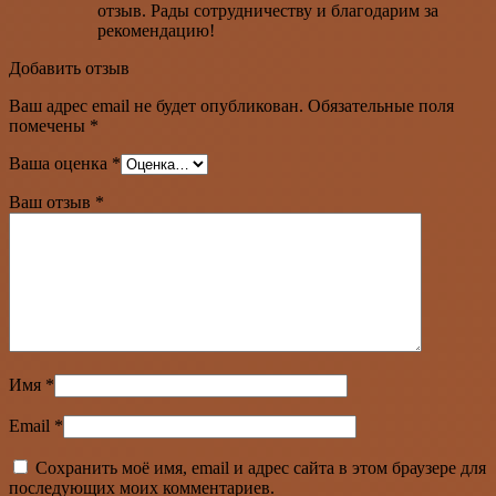
отзыв. Рады сотрудничеству и благодарим за
рекомендацию!
Добавить отзыв
Ваш адрес email не будет опубликован.
Обязательные поля
помечены
*
Ваша оценка
*
Ваш отзыв
*
Имя
*
Email
*
Сохранить моё имя, email и адрес сайта в этом браузере для
последующих моих комментариев.