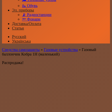
🥾 Обувь
Эл. приборы
📡 Радиостанции
🔦 Фонари
Доставка/Оплата
Статьи
Русский
Українська
Средства самозащиты
»
Газовые устройства
»
Газовый
баллончик Кобра 1Н (маленький)
Распродажа!