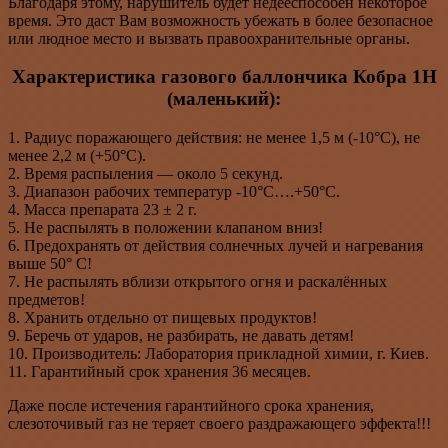
Благодаря этому, нарушитель будет недееспособен некоторое
время. Это даст Вам возможность убежать в более безопасное
или людное место и вызвать правоохранительные органы.
Характеристика газового баллончика Кобра 1Н
(маленький):
1. Радиус поражающего действия: не менее 1,5 м (-10°С), не
менее 2,2 м (+50°С).
2. Время распыления — около 5 секунд.
3. Диапазон рабочих температур -10°С….+50°С.
4. Масса препарата 23 ± 2 г.
5. Не распылять в положении клапаном вниз!
6. Предохранять от действия солнечных лучей и нагревания
выше 50° С!
7. Не распылять вблизи открытого огня и раскалённых
предметов!
8. Хранить отдельно от пищевых продуктов!
9. Беречь от ударов, не разбирать, не давать детям!
10. Производитель: Лаборатория прикладной химии, г. Киев.
11. Гарантийный срок хранения 36 месяцев.
Даже после истечения гарантийного срока хранения,
слезоточивый газ не теряет своего раздражающего эффекта!!!