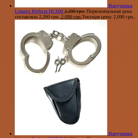
Наручники
Umarex Perfecta HC600
2,200
грн.
Первоначальная цена
составляла 2,200 грн..
2,090
грн.
Текущая цена: 2,090 грн..
Наручники