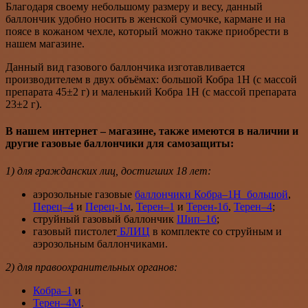
Благодаря своему небольшому размеру и весу, данный
баллончик удобно носить в женской сумочке, кармане и на
поясе в кожаном чехле, который можно также приобрести в
нашем магазине.
Данный вид газового баллончика изготавливается
производителем в двух объёмах: большой Кобра 1Н (с массой
препарата 45±2 г) и маленький Кобра 1Н (с массой препарата
23±2 г).
В нашем интернет – магазине, также имеются в наличии и
другие газовые баллончики для самозащиты:
1) для гражданских лиц, достигших 18 лет:
аэрозольные газовые
баллончики Кобра–1Н большой
,
Перец–4
и
Перец-1м
,
Терен–1
и
Терен-1б
,
Терен–4
;
струйный газовый баллончик
Шип–1б
;
газовый пистолет
БЛИЦ
в комплекте со струйным и
аэрозольным баллончиками.
2) для правоохранительных органов:
Кобра–1
и
Терен–4М
.