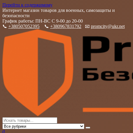
Перейти к содержимому
Интернет магазин товаров для военных, самозащиты и
безопасности
График работы: ПН-ВС С 9-00 до 20-00
📞
+380507052395
📞
+380967831792
📧
promcity@ukr.net
PromCity
Интернет магазин товаров для военных, самозащиты и
безопасности
0