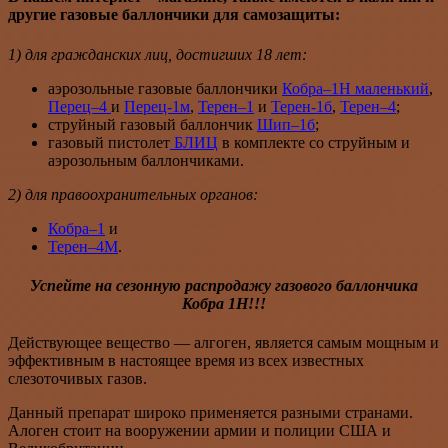
другие газовые баллончики для самозащиты:
1) для гражданских лиц, достигших 18 лет:
аэрозольные газовые баллончики
Кобра–1Н маленький
,
Перец–4
и
Перец-1м
,
Терен–1
и
Терен-1б
,
Терен–4
;
струйный газовый баллончик
Шип–1б
;
газовый пистолет
БЛИЦ
в комплекте со струйным и
аэрозольным баллончиками.
2) для правоохранительных органов:
Кобра–1
и
Терен–4М
.
Успейте на сезонную распродажу газового баллончика
Кобра 1Н!!!
Действующее вещество — алгоген, является самым мощным и
эффективным в настоящее время из всех известных
слезоточивых газов.
Данный препарат широко применяется разными странами.
Алоген стоит на вооружении армии и полиции США и