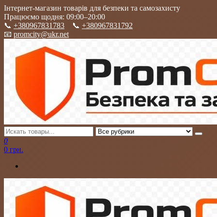
Перейти
Інтернет-магазин товарів для безпеки та самозахисту
к
Працюємо щодня: 09:00–20:00
содержимому
📞
+380967831783
📞
+380967831792
📧
promcity@ukr.net
PromCity
Інтернет-магазин товарів для військових, самозахисту та
0
безпеки
0 грн.