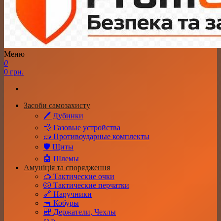
Меню
PromCity
Інтернет-магазин товарів для військових, самозахисту та
0
безпеки
0 грн.
Засоби самозахисту
🖊️ Дубинки
💨 Газовые устройства
🧱 Противоударные комплекты
🛡️ Щиты
🤖 Шлемы
Амуніція та спорядження
🥽 Тактические очки
🧤 Тактические перчатки
🔗 Наручники
🔫 Кобуры
🎒 Держатели, Чехлы