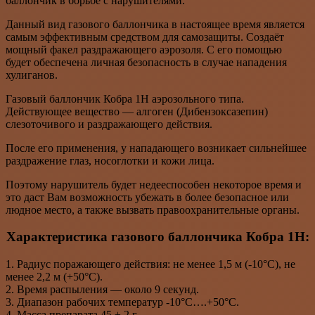
баллончик в борьбе с нарушителями.
Данный вид газового баллончика в настоящее время является
самым эффективным средством для самозащиты. Создаёт
мощный факел раздражающего аэрозоля. С его помощью
будет обеспечена личная безопасность в случае нападения
хулиганов.
Газовый баллончик Кобра 1Н аэрозольного типа.
Действующее вещество — алгоген (Дибензоксазепин)
слезоточивого и раздражающего действия.
После его применения, у нападающего возникает сильнейшее
раздражение глаз, носоглотки и кожи лица.
Поэтому нарушитель будет недееспособен некоторое время и
это даст Вам возможность убежать в более безопасное или
людное место, а также вызвать правоохранительные органы.
Характеристика газового баллончика Кобра 1Н:
1. Радиус поражающего действия: не менее 1,5 м (-10°С), не
менее 2,2 м (+50°С).
2. Время распыления — около 9 секунд.
3. Диапазон рабочих температур -10°С….+50°С.
4. Масса препарата 45 ± 2 г.