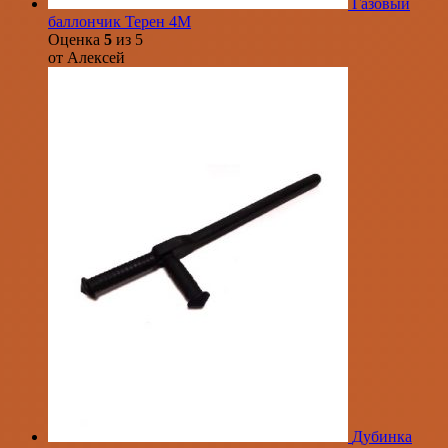
Газовый
баллончик Терен 4М
Оценка
5
из 5
от Алексей
Дубинка