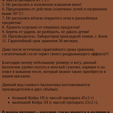
5. Не распылять в положении клапаном вниз!
6. Предохранять от действия солнечных лучей и нагревания
выше 50° С!
7. Не распылять вблизи открытого огня и раскалённых
предметов!
8. Хранить отдельно от пищевых продуктов!
9. Беречь от ударов, не разбирать, не давать детям!
10. Производитель: Лаборатория прикладной химии, г. Киев.
11. Гарантийный срок хранения 36 месяцев.
Даже после истечения гарантийного срока хранения,
слезоточивый газ не теряет своего раздражающего эффекта!!!
Благодаря своему небольшому размеру и весу, данный
баллончик удобно носить в женской сумочке, кармане и на
поясе в кожаном чехле, который можно также приобрести в
нашем магазине.
Данный вид газового баллончика изготавливается
производителем в двух объёмах:
большой Кобра 1Н (с массой препарата 45±2 г)
маленький Кобра 1Н (с массой препарата 23±2 г).
В нашем интернет – магазине, также имеются в наличии и