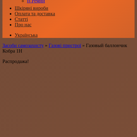
⛓️ Ремни
Шкіряні вироби
Оплата та доставка
Статті
Про нас
Українська
Засоби самозахисту
»
Газові пристрої
»
Газовый баллончик
Кобра 1Н
Распродажа!