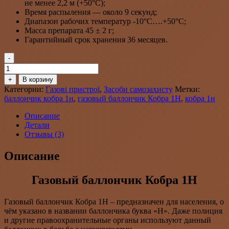
не менее 2,2 м (+50°С);
Время распыления — около 9 секунд;
Диапазон рабочих температур -10°С….+50°С;
Масса препарата 45 ± 2 г;
Гарантийный срок хранения 36 месяцев.
-
Количество
товара
+
В корзину
Газовый
Категории:
Газові пристрої
,
Засоби самозахисту
Метки:
баллончик
баллончик кобра 1н
,
газовый баллончик Кобра 1Н
,
кобра 1н
Кобра
1Н
Описание
Детали
Отзывы (3)
Описание
Газовый баллончик Кобра 1Н
Газовый баллончик Кобра 1Н – предназначен для населения, о
чём указано в названии баллончика буква «Н». Даже полиция
и другие правоохранительные органы используют данный