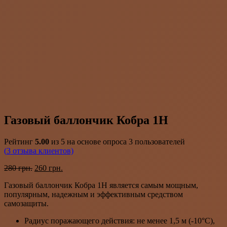
Газовый баллончик Кобра 1Н
Рейтинг
5.00
из 5 на основе опроса
3
пользователей
(
3
отзыва клиентов)
Первоначальная
Текущая
280
грн.
260
грн.
цена
цена:
Газовый баллончик Кобра 1Н является самым мощным,
составляла
260 грн..
популярным, надежным и эффективным средством
280 грн..
самозащиты.
Радиус поражающего действия: не менее 1,5 м (-10°С),