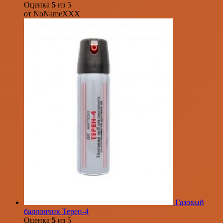
Оценка
5
из 5
от NoNameXXX
Газовый
баллончик Терен-4
Оценка
5
из 5