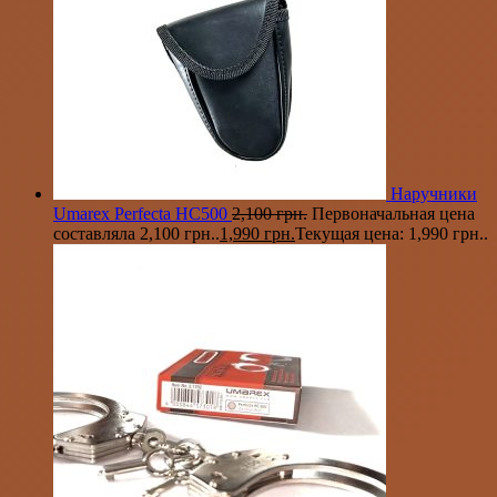
Наручники
Umarex Perfecta HC500
2,100
грн.
Первоначальная цена
составляла 2,100 грн..
1,990
грн.
Текущая цена: 1,990 грн..