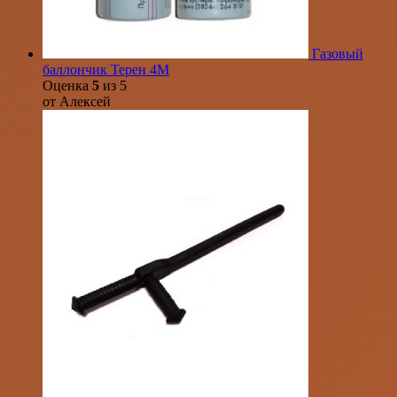
Газовый
баллончик Терен 4М
Оценка
5
из 5
от Алексей