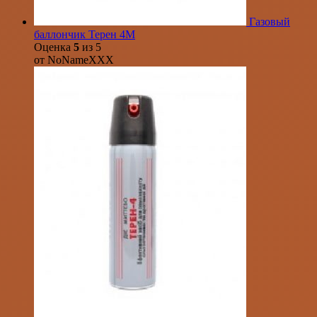
Газовый
баллончик Терен 4М
Оценка
5
из 5
от NoNameXXX