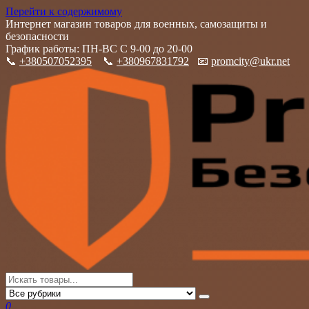
Перейти к содержимому
Интернет магазин товаров для военных, самозащиты и
безопасности
График работы: ПН-ВС С 9-00 до 20-00
📞
+380507052395
📞
+380967831792
📧
promcity@ukr.net
PromCity
Интернет магазин товаров для военных, самозащиты и
безопасности
0