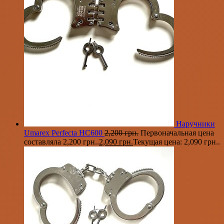
Наручники
Umarex Perfecta HC600
2,200
грн.
Первоначальная цена
составляла 2,200 грн..
2,090
грн.
Текущая цена: 2,090 грн..