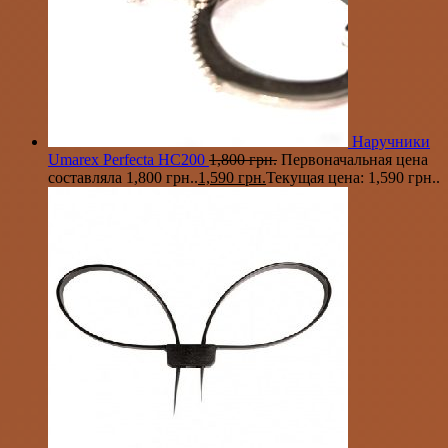
Наручники
Umarex Perfecta HC200
1,800
грн.
Первоначальная цена
составляла 1,800 грн..
1,590
грн.
Текущая цена: 1,590 грн..