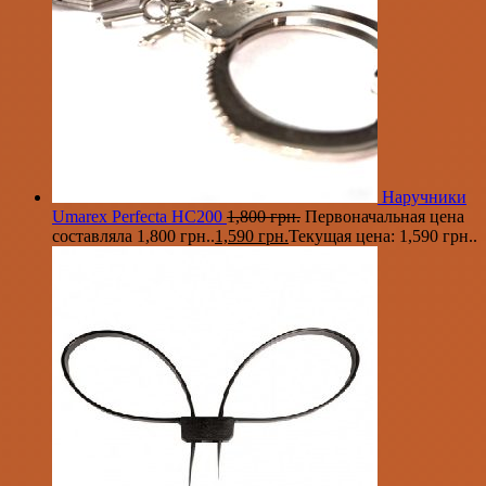
Наручники
Umarex Perfecta HC200
1,800
грн.
Первоначальная цена
составляла 1,800 грн..
1,590
грн.
Текущая цена: 1,590 грн..