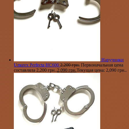
Наручники
Umarex Perfecta HC600
2,200
грн.
Первоначальная цена
составляла 2,200 грн..
2,090
грн.
Текущая цена: 2,090 грн..