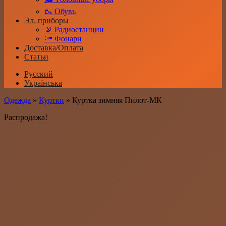
🥾 Обувь
Эл. приборы
📡 Радиостанции
🔦 Фонари
Доставка/Оплата
Статьи
Русский
Українська
Одежда
»
Куртки
»
Куртка зимняя Пилот-МК
Распродажа!