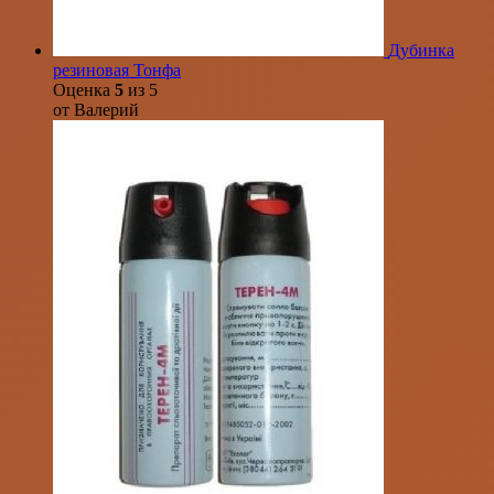
Дубинка
резиновая Тонфа
Оценка
5
из 5
от Валерий