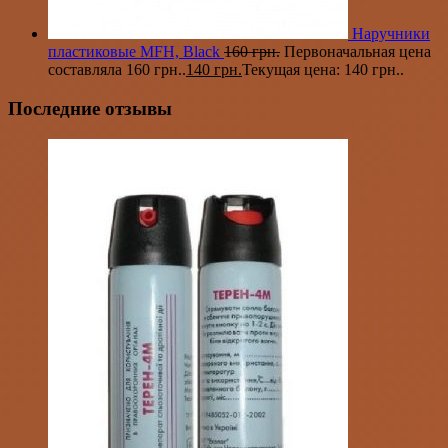
Наручники
пластиковые MFH, Black
160
грн.
Первоначальная цена
составляла 160 грн..
140
грн.
Текущая цена: 140 грн..
Последние отзывы