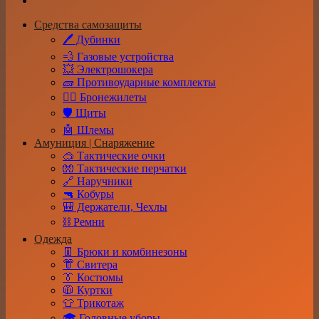
Средства самозащиты
🖊️ Дубинки
💨 Газовые устройства
💥 Электрошокера
🧱 Противоударные комплекты
👮‍♂️ Бронежилеты
🛡️ Щиты
🤖 Шлемы
Амуниция | Снаряжение
🥽 Тактические очки
🧤 Тактические перчатки
🔗 Наручники
🔫 Кобуры
🎒 Держатели, Чехлы
⛓️ Ремни
Одежда
👖 Брюки и комбинезоны
👘 Свитера
👔 Костюмы
🧥 Куртки
👕 Трикотаж
🎓 Головные уборы