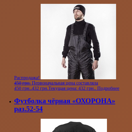
Распродажа!
450
грн.
Первоначальная цена составляла
450 грн..
432
грн.
Текущая цена: 432 грн..
Подробнее
Футболка чёрная «ОХОРОНА»
раз.52-54