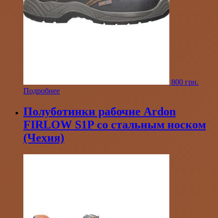
800
грн.
Подробнее
Полуботинки рабочие Ardon
FIRLOW S1P со стальным носком
(Чехия)