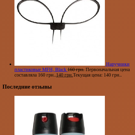
Наручники
пластиковые MFH, Black
160
грн.
Первоначальная цена
составляла 160 грн..
140
грн.
Текущая цена: 140 грн..
Последние отзывы