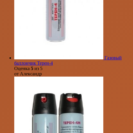
Газовый
баллончик Терен-4
Оценка
5
из 5
от Александр