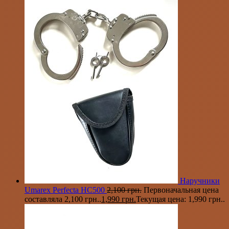
Наручники
Umarex Perfecta HC500
2,100
грн.
Первоначальная цена
составляла 2,100 грн..
1,990
грн.
Текущая цена: 1,990 грн..