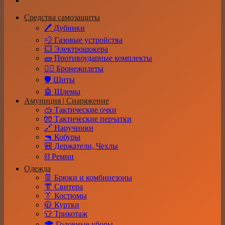
Средства самозащиты
🖊️ Дубинки
💨 Газовые устройства
💥 Электрошокера
🧱 Противоударные комплекты
👮‍♂️ Бронежилеты
🛡️ Щиты
🤖 Шлемы
Амуниция | Снаряжение
🥽 Тактические очки
🧤 Тактические перчатки
🔗 Наручники
🔫 Кобуры
🎒 Держатели, Чехлы
⛓️ Ремни
Одежда
👖 Брюки и комбинезоны
👘 Свитера
👔 Костюмы
🧥 Куртки
👕 Трикотаж
🎓 Головные уборы