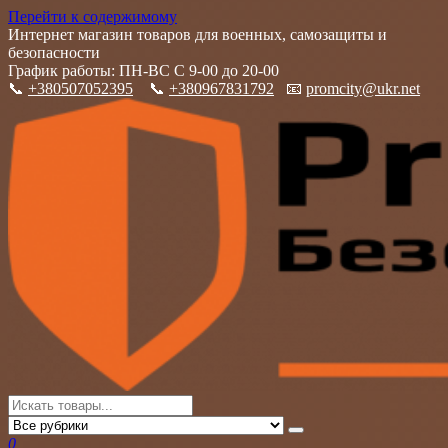
Перейти к содержимому
Интернет магазин товаров для военных, самозащиты и
безопасности
График работы: ПН-ВС С 9-00 до 20-00
📞
+380507052395
📞
+380967831792
📧
promcity@ukr.net
PromCity
Интернет магазин товаров для военных, самозащиты и
безопасности
0