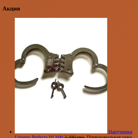
Акция
Наручники
Umarex Perfecta HC600
2,200
грн.
Первоначальная цена