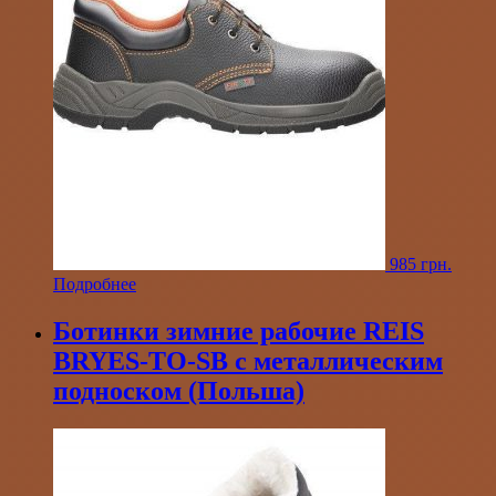
985
грн.
Подробнее
Ботинки зимние рабочие REIS
BRYES-TO-SB с металлическим
подноском (Польша)