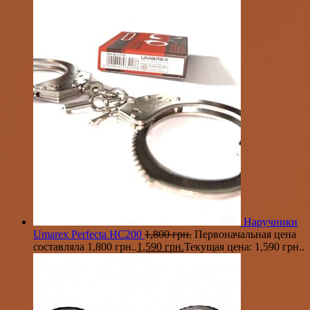
Наручники
Umarex Perfecta HC200
1,800
грн.
Первоначальная цена
составляла 1,800 грн..
1,590
грн.
Текущая цена: 1,590 грн..