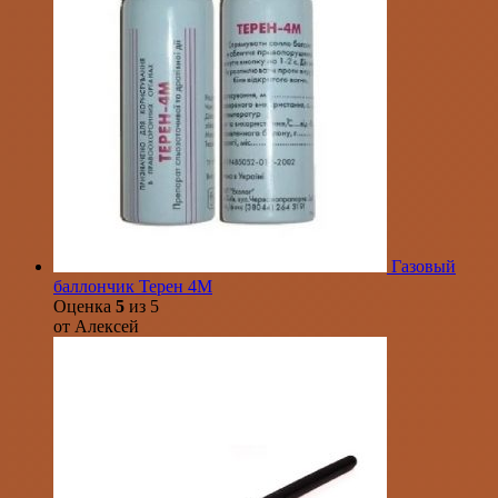
Газовый
баллончик Терен 4М
Оценка
5
из 5
от Алексей