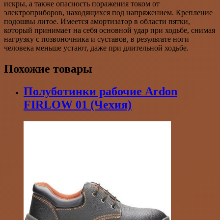
искры, а также опасность поражения током от
электроприборов, находящихся под напряжением. Крепление
подошвы литое. Имеется амортизатор в области пятки,
который принимает на себя основной удар при ходьбе, снимая
нагрузку с позвоночника и суставов, в результате ноги
человека меньше устают, даже при длительной ходьбе.
Похожие товары
Полуботинки рабочие Ardon
FIRLOW 01 (Чехия)