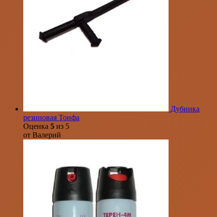
Дубинка
резиновая Тонфа
Оценка
5
из 5
от Валерий