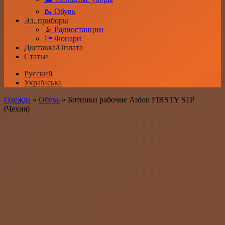
🥾 Обувь
Эл. приборы
📡 Радиостанции
🔦 Фонари
Доставка/Оплата
Статьи
Русский
Українська
Одежда
»
Обувь
»
Ботинки рабочие Ardon FIRSTY S1P
(Чехия)