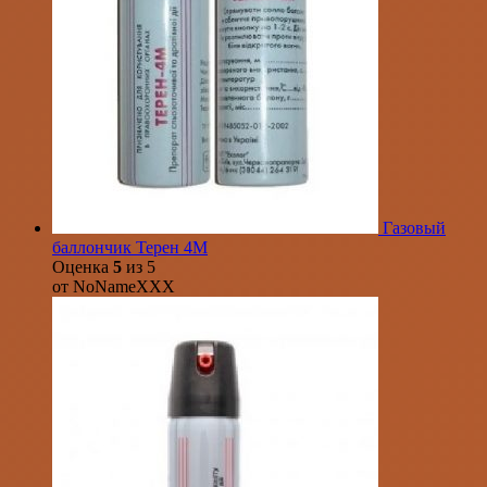
Газовый
баллончик Терен 4М
Оценка
5
из 5
от NoNameXXX