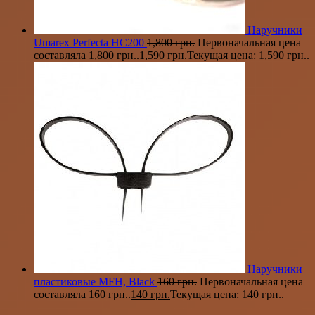
Наручники
Umarex Perfecta HC200
1,800
грн.
Первоначальная цена
составляла 1,800 грн..
1,590
грн.
Текущая цена: 1,590 грн..
Наручники
пластиковые MFH, Black
160
грн.
Первоначальная цена
составляла 160 грн..
140
грн.
Текущая цена: 140 грн..