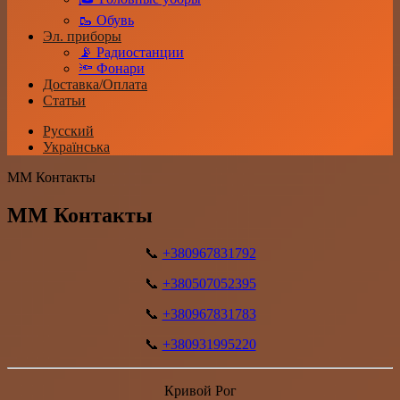
🥾 Обувь
Эл. приборы
📡 Радиостанции
🔦 Фонари
Доставка/Оплата
Статьи
Русский
Українська
ММ Контакты
ММ Контакты
📞
+380967831792
📞
+380507052395
📞
+380967831783
📞
+380931995220
Кривой Рог