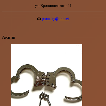
ул. Кропивницкого 44
🖨️
promcity@ukr.net
Акция