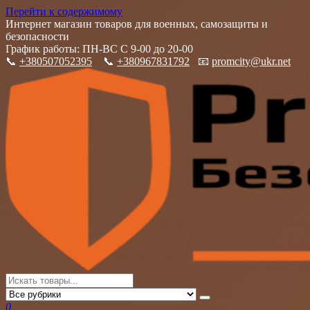
Перейти к содержимому
Интернет магазин товаров для военных, самозащиты и
безопасности
График работы: ПН-ВС С 9-00 до 20-00
📞
+380507052395
📞
+380967831792
📧
promcity@ukr.net
PromCity
Интернет магазин товаров для военных, самозащиты и
безопасности
0