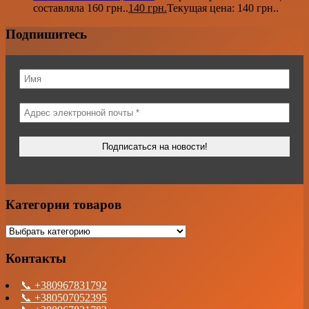
составляла 160 грн..
140
грн.
Текущая цена: 140 грн..
Подпишитесь
Категории товаров
Контакты
📞 +380967831792
📞 +380507052395