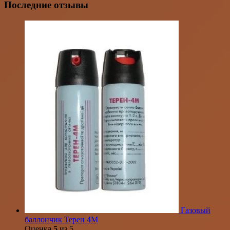
Последние отзывы
Газовый
баллончик Терен 4М
Оценка
5
из 5