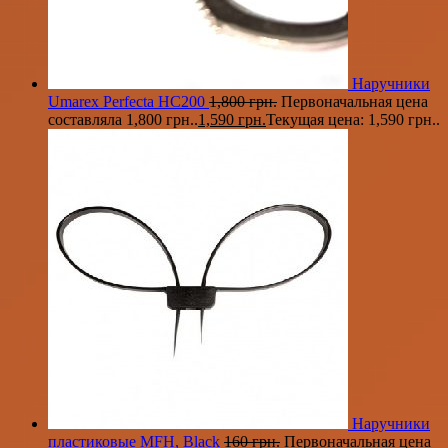
Наручники
Umarex Perfecta HC200
1,800
грн.
Первоначальная цена
составляла 1,800 грн..
1,590
грн.
Текущая цена: 1,590 грн..
Наручники
пластиковые MFH, Black
160
грн.
Первоначальная цена