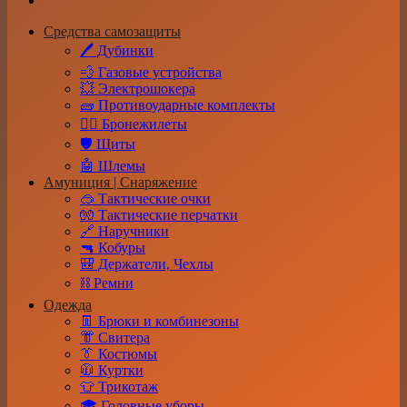
Средства самозащиты
🖊️ Дубинки
💨 Газовые устройства
💥 Электрошокера
🧱 Противоударные комплекты
👮‍♂️ Бронежилеты
🛡️ Щиты
🤖 Шлемы
Амуниция | Снаряжение
🥽 Тактические очки
🧤 Тактические перчатки
🔗 Наручники
🔫 Кобуры
🎒 Держатели, Чехлы
⛓️ Ремни
Одежда
👖 Брюки и комбинезоны
👘 Свитера
👔 Костюмы
🧥 Куртки
👕 Трикотаж
🎓 Головные уборы