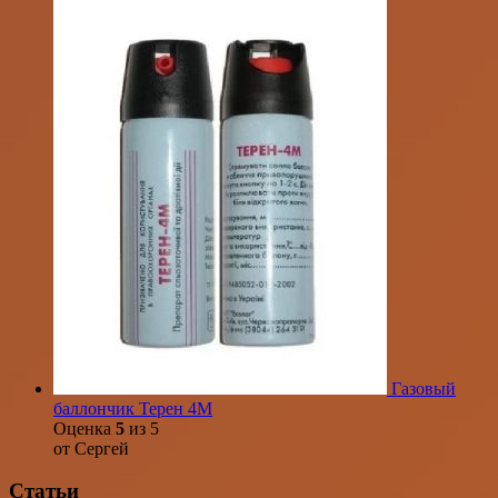
Газовый
баллончик Терен 4М
Оценка
5
из 5
от Сергей
Статьи