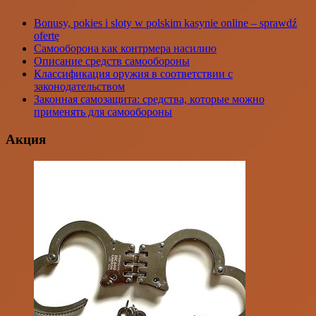
Bonusy, pokies i sloty w polskim kasynie online – sprawdź
ofertę
Самооборона как контрмера насилию
Описание средств самообороны
Классификация оружия в соответствии с
законодательством
Законная самозащита: средства, которые можно
применять для самообороны
Акция