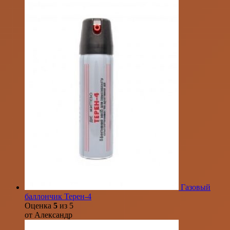
Газовый
баллончик Терен-4
Оценка
5
из 5
от Александр