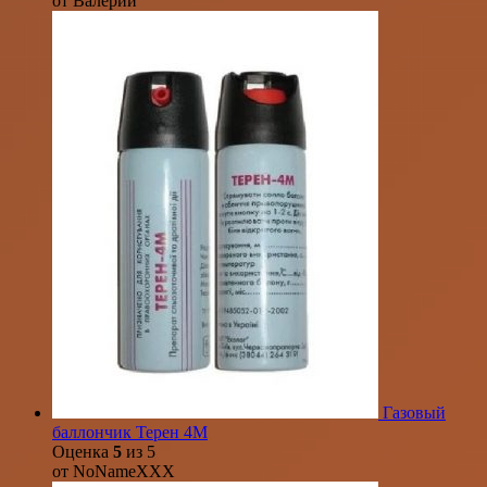
от Валерий
Газовый
баллончик Терен 4М
Оценка
5
из 5
от NoNameXXX