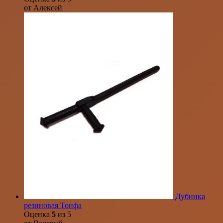
от Алексей
Дубинка
резиновая Тонфа
Оценка
5
из 5